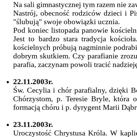
Na sali gimnastycznej tym razem nie za
Nastrój, obecność rodziców dzieci i Pi
"ślubują" swoje obowiązki ucznia.
Pod koniec listopada panowie kościeln
Jest to bardzo stara tradycja kościoł
kościelnych próbują nagminnie podrabia
dobrym skutkiem. Czy parafianie zrozum
parafia, zaczynam powoli tracić nadziej
22.11.2003r.
Św. Cecylia i chór parafialny, dzięki
Chórzystom, p. Teresie Bryle, która 
formacją chóru i p. dyrygent Marii Dąb
23.11.2003r.
Uroczystość Chrystusa Króla. W kapli