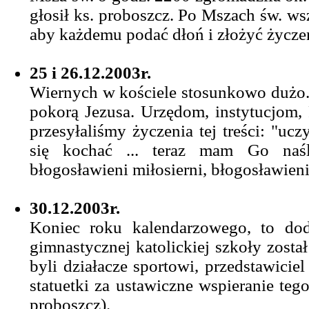
głosił ks. proboszcz. Po Mszach św. ws
aby każdemu podać dłoń i złożyć życze
25 i 26.12.2003r.
Wiernych w kościele stosunkowo dużo. 
pokorą Jezusa. Urzędom, instytucjom, 
przesyłaliśmy życzenia tej treści: "uc
się kochać ... teraz mam Go naśla
błogosławieni miłosierni, błogosławieni
30.12.2003r.
Koniec roku kalendarzowego, to dod
gimnastycznej katolickiej szkoły zosta
byli działacze sportowi, przedstawicie
statuetki za ustawiczne wspieranie tego
proboszcz).