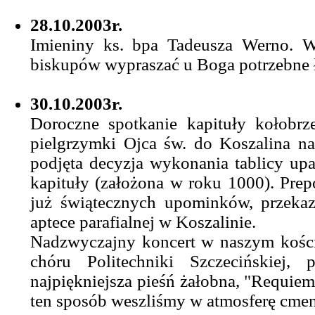
28.10.2003r.
Imieniny ks. bpa Tadeusza Werno. W
biskupów wypraszać u Boga potrzebne ł
30.10.2003r.
Doroczne spotkanie kapituły kołobrze
pielgrzymki Ojca św. do Koszalina n
podjęta decyzja wykonania tablicy upa
kapituły (założona w roku 1000). Prep
już świątecznych upominków, przekaz
aptece parafialnej w Koszalinie.
Nadzwyczajny koncert w naszym kościel
chóru Politechniki Szczecińskiej
najpiękniejsza pieśń żałobna, "Requie
ten sposób weszliśmy w atmosferę cment