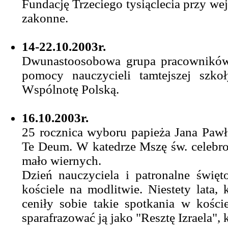
Fundację Trzeciego tysiąclecia przy wej
zakonne.
14-22.10.2003r.
Dwunastoosobowa grupa pracowników p
pomocy nauczycieli tamtejszej szko
Wspólnotę Polską.
16.10.2003r.
25 rocznica wyboru papieża Jana Pawł
Te Deum. W katedrze Mszę św. celebrow
mało wiernych.
Dzień nauczyciela i patronalne świę
kościele na modlitwie. Niestety lata,
ceniły sobie takie spotkania w kości
sparafrazować ją jako "Resztę Izraela",