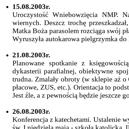
15.08.2003r.
Uroczystość Wniebowzięcia NMP. Na
wiernych. Deszcz trochę przeszkadzał, 
Matka Boża parasolem rozciąga swój pła
Wyruszyła autokarowa pielgrzymka d
21.08.2003r.
Planowane spotkanie z księgowości
dykasterii parafialnej, obiektywne spo
trudna. Zmalały obroty (w sklepie aż o 
płacowe, ZUS, etc.). Orientacja to pod
Jest źle, a z pewnością będzie jeszcze go
26.08.2003r.
Konferencja z katechetami. Ustalenie 
św. I niedziela maja - szkoła katolicka, II