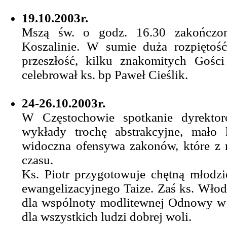
19.10.2003r.
Mszą św. o godz. 16.30 zakończony
Koszalinie. W sumie duża rozpiętość 
przeszłość, kilku znakomitych Gośc
celebrował ks. bp Paweł Cieślik.
24-26.10.2003r.
W Częstochowie spotkanie dyrektor
wykłady trochę abstrakcyjne, mało k
widoczna ofensywa zakonów, które z 
czasu.
Ks. Piotr przygotowuje chętną młod
ewangelizacyjnego Taize. Zaś ks. Włod
dla wspólnoty modlitewnej Odnowy w 
dla wszystkich ludzi dobrej woli.