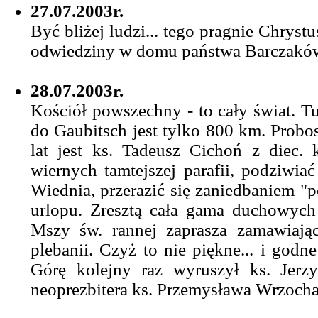
27.07.2003r.
Być bliżej ludzi... tego pragnie Chryst
odwiedziny w domu państwa Barczakó
28.07.2003r.
Kościół powszechny - to cały świat. Tu
do Gaubitsch jest tylko 800 km. Probosz
lat jest ks. Tadeusz Cichoń z diec.
wiernych tamtejszej parafii, podziwi
Wiednia, przerazić się zaniedbaniem "p
urlopu. Zresztą cała gama duchowych
Mszy św. rannej zaprasza zamawiają
plebanii. Czyż to nie piękne... i godn
Górę kolejny raz wyruszył ks. Jerz
neoprezbitera ks. Przemysława Wrzocha