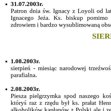
31.07.2003r.
Patron dnia św. Ignacy z Loyoli od la
Ignacego Jeża. Ks. biskup pomimo s
zdrowiem i bardzo wysublimowaną obse
SIER
1.08.2003r.
sierpień - miesiąc narodowej trzeźwo
parafialna.
2.08.2003r.
Piesza pielgrzymka spod naszego k
któryś raz z rzędu był ks. prałat H
alkoholików kapłanów z Polski ale i ze