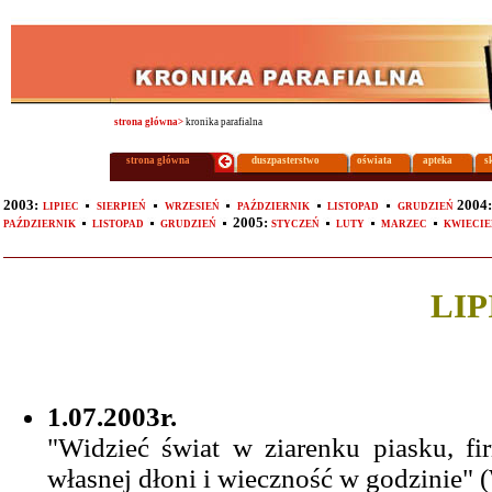
strona główna>
kronika parafialna
strona główna
duszpasterstwo
oświata
apteka
s
2003:
2004
LIPIEC
SIERPIEŃ
WRZESIEŃ
PAŹDZIERNIK
LISTOPAD
GRUDZIEŃ
2005:
PAŹDZIERNIK
LISTOPAD
GRUDZIEŃ
STYCZEŃ
LUTY
MARZEC
KWIECIE
LIP
1.07.2003r.
"Widzieć świat w ziarenku piasku, 
własnej dłoni i wieczność w godzinie" 