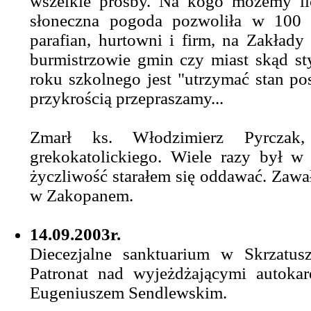
wszelkie prośby. Na kogo możemy li
słoneczna pogoda pozwoliła w 100 p
parafian, hurtowni i firm, na Zakład
burmistrzowie gmin czy miast skąd st
roku szkolnego jest "utrzymać stan p
przykrością przepraszamy...
Zmarł ks. Włodzimierz Pyrczak,
grekokatolickiego. Wiele razy był w
życzliwość starałem się oddawać. Zawał
w Zakopanem.
14.09.2003r.
Diecezjalne sanktuarium w Skrzatus
Patronat nad wyjeżdżającymi autokar
Eugeniuszem Sendlewskim.